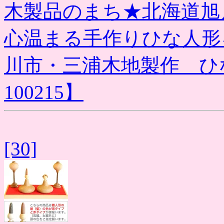
木製品のまち★北海道旭
心温まる手作りひな人形
川市・三浦木地製作 ひ
100215】
[30]