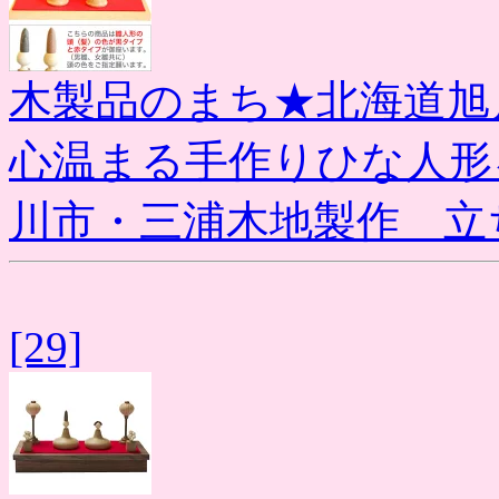
木製品のまち★北海道旭
心温まる手作りひな人形
川市・三浦木地製作 立
[29]