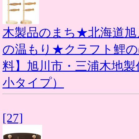
木製品のまち★北海道旭
の温もり★クラフト鯉の
料】旭川市・三浦木地製作
小タイプ）
[27]