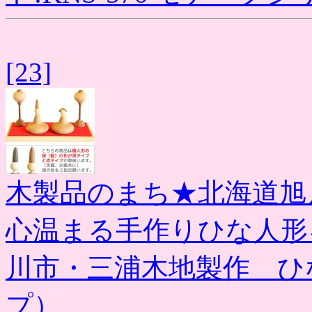
[23]
木製品のまち★北海道旭
心温まる手作りひな人形
川市・三浦木地製作 ひ
プ）