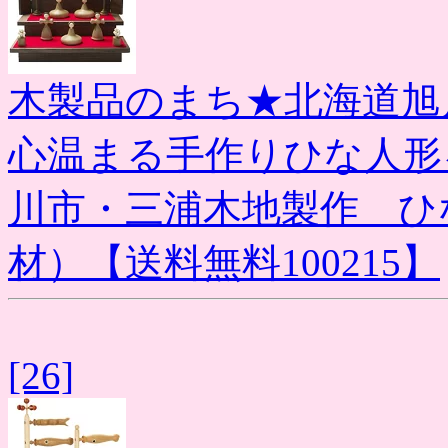
木製品のまち★北海道旭
心温まる手作りひな人形
川市・三浦木地製作 ひ
材）【送料無料100215】
[26]