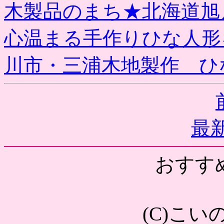
木製品のまち★北海道旭
心温まる手作りひな人形
川市・三浦木地製作 ひ
最新
おすす
(C)こ