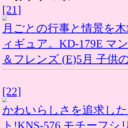
[21]
月ごとの行事と情景を木
ィギュア。KD-179E 
＆フレンズ (E)5月 子供の
[22]
かわいらしさを追求した
ト!KNS-576 モチー