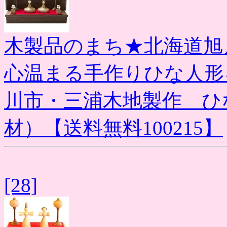
木製品のまち★北海道旭
心温まる手作りひな人形
川市・三浦木地製作 ひ
材）【送料無料100215】
[28]